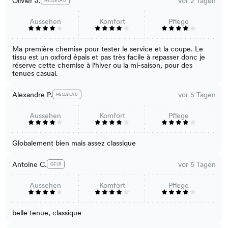
Olivier J.
vor 2 Tagen
HELLBLAU
Aussehen
Komfort
Pflege
Ma première chemise pour tester le service et la coupe. Le
tissu est un oxford épais et pas très facile à repasser donc je
réserve cette chemise à l'hiver ou la mi-saison, pour des
tenues casual.
Alexandre P.
vor 5 Tagen
HELLBLAU
Aussehen
Komfort
Pflege
Globalement bien mais assez classique
Antoine C.
vor 5 Tagen
GELB
Aussehen
Komfort
Pflege
belle tenue, classique