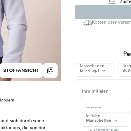
Zuste
Kostenloser Versan
Pe
Manschetten
Kra
STOFFANSICHT
Ein-Knopf
But
Ihre Initialen
Modern
Initialen
Manschetten
hnet sich durch seine
ruktur aus, die von der
Ich bevorzuge