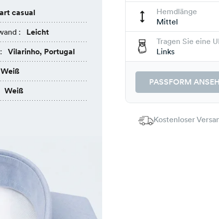
Hemdlänge
rt casual
Mittel
wand :
Leicht
Tragen Sie eine U
:
Vilarinho, Portugal
Links
Weiß
PASSFORM ANSE
Weiß
Kostenloser Versan