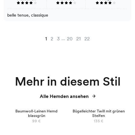
belle tenue, classique
...
1
2
3
20
21
22
Mehr in diesem Stil
Alle Hemden ansehen
NEU
Baumwoll-Leinen Hemd
Bügelleichter Twill mit grünen
blassgrün
Steifen
99 €
135 €