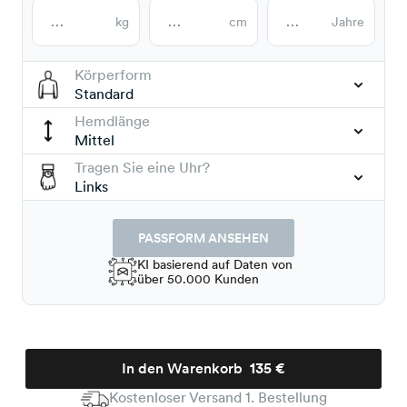
kg
cm
Jahre
Körperform
Standard
Hemdlänge
Mittel
Tragen Sie eine Uhr?
Links
PASSFORM ANSEHEN
KI basierend auf Daten von
über 50.000 Kunden
In den Warenkorb
135 €
Kostenloser Versand 1. Bestellung