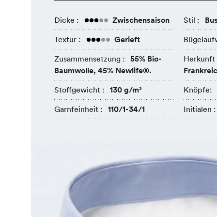
Dicke :
Zwischensaison
Stil :
Bus
Textur :
Gerieft
Bügelauf
Zusammensetzung :
55% Bio-
Herkunft 
Baumwolle, 45% Newlife®.
Frankrei
Stoffgewicht :
130 g/m²
Knöpfe:
Garnfeinheit :
110/1-34/1
Initialen :