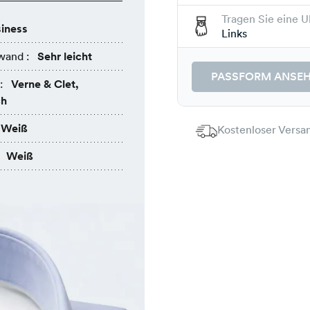
Tragen Sie eine U
iness
Links
wand :
Sehr leicht
PASSFORM ANSE
:
Verne & Clet,
ch
Weiß
Kostenloser Versan
Weiß