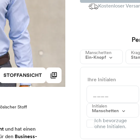
Kostenloser Versan
Pe
Manschetten
Kra
Ein-Knopf
Sta
STOFFANSICHT
Ihre Initialen
Initialen
ösischer Stoff
Manschetten
Ich bevorzuge
ohne Initialen.
ht
und hat einen
für den
Business-