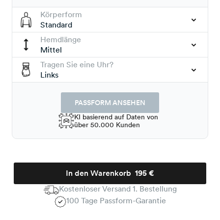
Körperform
Standard
Hemdlänge
Mittel
Tragen Sie eine Uhr?
Links
PASSFORM ANSEHEN
KI basierend auf Daten von
über 50.000 Kunden
In den Warenkorb
195 €
Kostenloser Versand 1. Bestellung
100 Tage Passform-Garantie