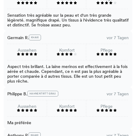
Sensation très agréable sur la peau et d'un très grande
légèreté. magnifique drapé. Un tissus à l'évidence très qualitatif
et distinctif. Se froisse assez peu.
Germain R.
vor 7 Tagen
KHAKI
Aussehen
Komfort
Pflege
Aspect très brillant. La laine merinos est effectivement à la fois
aérée et chaude. Cependant, ce n est pas la plus agréable à
porter comparée à d autres tissus. Elle est un tout petit peu
plus rêche.
Philippe B.
vor 7 Tagen
HAHNENTRITT GRAU
Aussehen
Komfort
Pflege
Ma préférée
Anthony P.
vor 7 Tagen
KHAKI