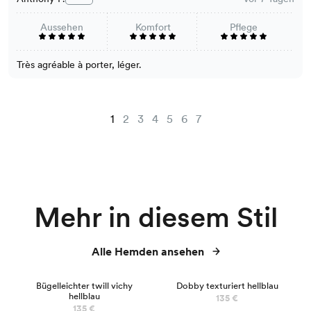
Aussehen
Komfort
Pflege
Très agréable à porter, léger.
1
2
3
4
5
6
7
Mehr in diesem Stil
Alle Hemden ansehen
Bügelleichter twill vichy
Dobby texturiert hellblau
hellblau
135 €
135 €