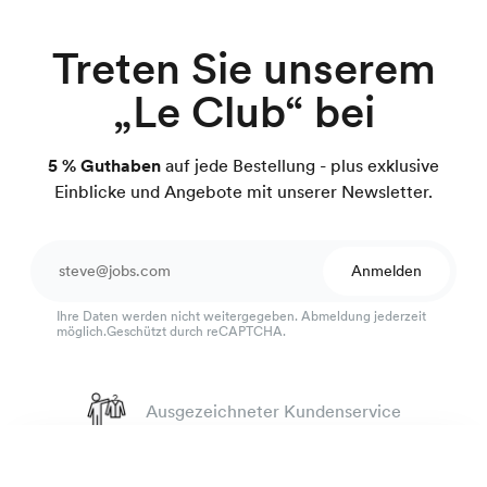
Treten Sie unserem
„Le Club“ bei
5 % Guthaben
auf jede Bestellung - plus exklusive
Einblicke und Angebote mit unserer Newsletter.
Anmelden
Ihre Daten werden nicht weitergegeben. Abmeldung jederzeit
möglich.Geschützt durch reCAPTCHA.
Ausgezeichneter Kundenservice
4.7
von 918 Bewertungen
Meliertes Baumwollhemd
99 €
100 Tage Passform-Garantie
braun-orange