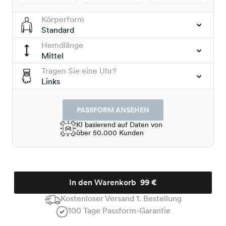
Körperform
Standard
Hemdlänge
Mittel
Tragen Sie eine Uhr?
Links
PASSFORM ANSEHEN
KI basierend auf Daten von
über 50.000 Kunden
In den Warenkorb
99 €
Kostenloser Versand 1. Bestellung
100 Tage Passform-Garantie