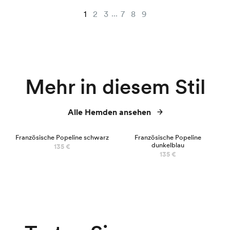
...
1
2
3
7
8
9
Mehr in diesem Stil
Alle Hemden ansehen
NEU
Französische Popeline schwarz
Französische Popeline
dunkelblau
135 €
135 €