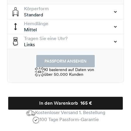
Körperform
Standard
Hemdlänge
Mittel
Tragen Sie eine Uhr?
Links
PASSFORM ANSEHEN
KI basierend auf Daten von
über 50.000 Kunden
In den Warenkorb
165 €
Kostenloser Versand 1. Bestellung
100 Tage Passform-Garantie