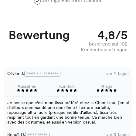
100 Tage Passform-Garantie
Bewertung
4,8/5
basierend auf 102
Kundenbewertungen
Olivier J.
vor 2 Tagen
DUNKELBLAUE STREIFEN
Aussehen
Komfort
Pflege
Je pense que c'est mon tissu préféré chez le Chemiseur, j'en ai
d'ailleurs commandé une deuxième ! Texture parfaite,
repassage ultra facile (presque inutile d'ailleurs), tissu très
respirant tout en gardant une bonne tenue. Ca marche bien
avec des costumes, et aussi en version casual.
Benoît D.
vor 3 Tagen
ROTE STREIFEN