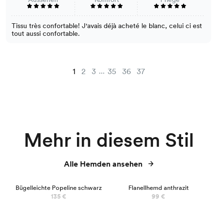
Tissu très confortable! J'avais déjà acheté le blanc, celui ci est
tout aussi confortable.
...
1
2
3
35
36
37
Mehr in diesem Stil
Alle Hemden ansehen
Bügelleichte Popeline schwarz
Flanellhemd anthrazit
135 €
99 €