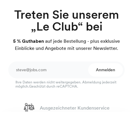
Treten Sie unserem
„Le Club“ bei
5 % Guthaben
auf jede Bestellung - plus exklusive
Einblicke und Angebote mit unserer Newsletter.
Anmelden
Ihre Daten werden nicht weitergegeben. Abmeldung jederzeit
möglich.Geschützt durch reCAPTCHA.
Ausgezeichneter Kundenservice
4.7
von 918 Bewertungen
Flanellhemd
99 €
100 Tage Passform-Garantie
hellgrau