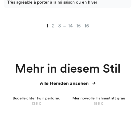
Très agréable à porter à la mi saison ou en hiver
...
1
2
3
14
15
16
Mehr in diesem Stil
Alle Hemden ansehen
100% MERINOS
Bügelleichter twill perlgrau
Merinowolle Hahnentritt grau
135 €
195 €