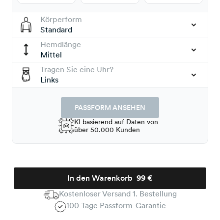
Körperform
Standard
Hemdlänge
Mittel
Tragen Sie eine Uhr?
Links
PASSFORM ANSEHEN
KI basierend auf Daten von
über 50.000 Kunden
In den Warenkorb
99 €
Kostenloser Versand 1. Bestellung
100 Tage Passform-Garantie