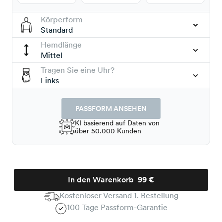
Körperform
Standard
Hemdlänge
Mittel
Tragen Sie eine Uhr?
Links
PASSFORM ANSEHEN
KI basierend auf Daten von
über 50.000 Kunden
In den Warenkorb
99 €
Kostenloser Versand 1. Bestellung
100 Tage Passform-Garantie