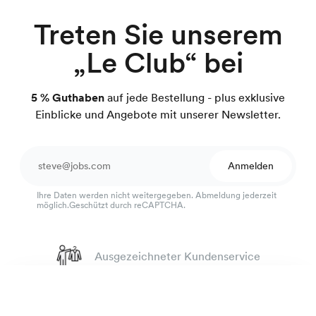
Treten Sie unserem
„Le Club“ bei
5 % Guthaben
auf jede Bestellung - plus exklusive
Einblicke und Angebote mit unserer Newsletter.
Anmelden
Ihre Daten werden nicht weitergegeben. Abmeldung jederzeit
möglich.Geschützt durch reCAPTCHA.
Ausgezeichneter Kundenservice
4.7
von 918 Bewertungen
Flanellhemd
99 €
100 Tage Passform-Garantie
Anthrazit