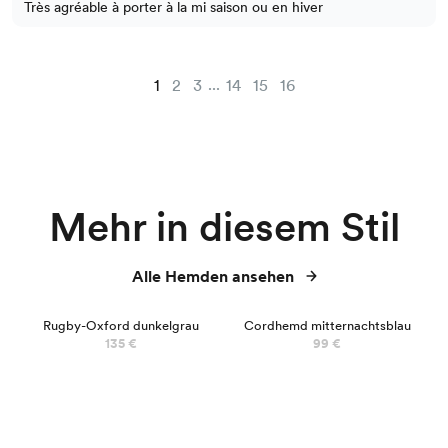
Très agréable à porter à la mi saison ou en hiver
...
1
2
3
14
15
16
Mehr in diesem Stil
Alle Hemden ansehen
Rugby-Oxford dunkelgrau
Cordhemd mitternachtsblau
135 €
99 €