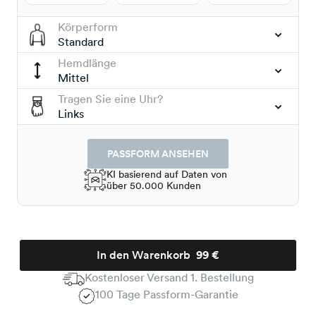
Körperform
Standard
Hemdlänge
Mittel
Tragen Sie eine Uhr?
Links
PASSFORM ANSEHEN
KI basierend auf Daten von
über 50.000 Kunden
In den Warenkorb
99 €
Kostenloser Versand 1. Bestellung
100 Tage Passform-Garantie