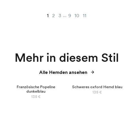
...
1
2
3
9
10
11
Mehr in diesem Stil
Alle Hemden ansehen
NEU
Französische Popeline
Schweres oxford Hemd blau
dunkelblau
135 €
135 €