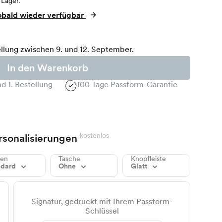
 Lager.
obald wieder verfügbar
llung zwischen 9. und 12. September.
In den Warenkorb
d 1. Bestellung
100 Tage Passform-Garantie
kostenlos
rsonalisierungen
gen
Tasche
Knopfleiste
ndard
Ohne
Glatt
Signatur, gedruckt mit Ihrem Passform-
Schlüssel