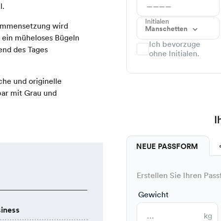
l.
Initialen
ammensetzung wird
Manschetten
e ein müheloses Bügeln
Ich bevorzuge
end des Tages
ohne Initialen.
che und originelle
bar mit Grau und
I
NEUE PASSFORM
Erstellen Sie Ihren Pass
Gewicht
iness
kg