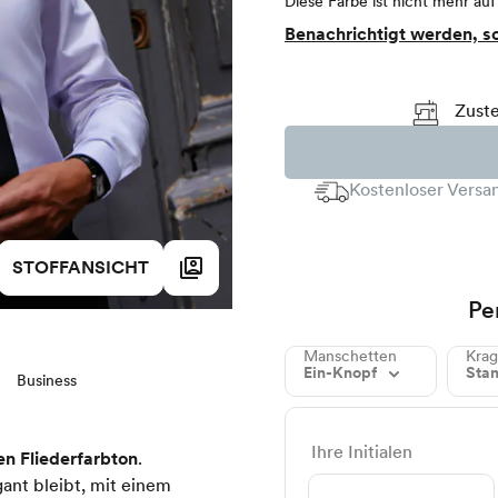
Diese Farbe ist nicht mehr auf
Benachrichtigt werden, s
Zuste
Kostenloser Versan
STOFFANSICHT
Pe
Manschetten
Kra
Ein-Knopf
Sta
Business
Ihre Initialen
en Fliederfarbton
.
gant bleibt, mit einem