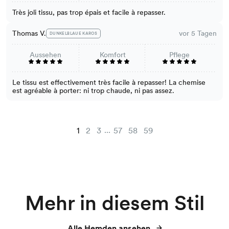
Très joli tissu, pas trop épais et facile à repasser.
Thomas V.
vor 5 Tagen
DUNKELBLAUE KAROS
Aussehen
Komfort
Pflege
Le tissu est effectivement très facile à repasser! La chemise
est agréable à porter: ni trop chaude, ni pas assez.
...
1
2
3
57
58
59
Mehr in diesem Stil
Alle Hemden ansehen