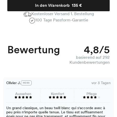
In den Warenkorb
135 €
Kostenloser Versand 1. Bestellung
100 Tage Passform-Garantie
Bewertung
4,8/5
basierend auf 292
Kundenbewertungen
Olivier J.
vor 3 Tagen
WEISS
Aussehen
Komfort
Pflege
Un grand classique, un beau twill blanc qui s'accorde avec à
peu près n'importe quelle tenue. Le tissu est suffisamment
épais pour ne pas être transparent, et suffisamment fin pour