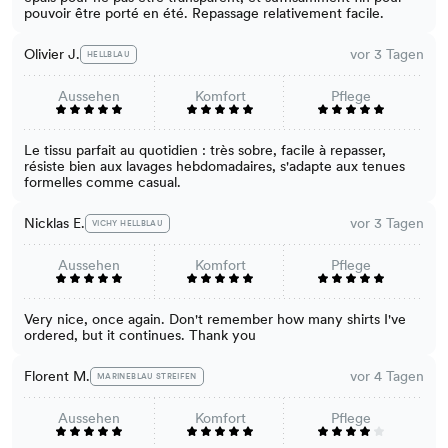
pouvoir être porté en été. Repassage relativement facile.
Olivier J.
vor 3 Tagen
HELLBLAU
Aussehen
Komfort
Pflege
Le tissu parfait au quotidien : très sobre, facile à repasser,
résiste bien aux lavages hebdomadaires, s'adapte aux tenues
formelles comme casual.
Nicklas E.
vor 3 Tagen
VICHY HELLBLAU
Aussehen
Komfort
Pflege
Very nice, once again. Don't remember how many shirts I've
ordered, but it continues. Thank you
Florent M.
vor 4 Tagen
MARINEBLAU STREIFEN
Aussehen
Komfort
Pflege