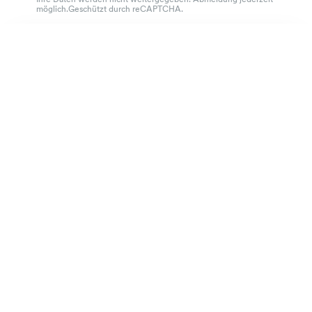
möglich.Geschützt durch reCAPTCHA.
Bügelleichtes Twill-Hemd
135 €
Ausgezeichneter Kundenservice
hellblau
4.7
von 918 Bewertungen
100 Tage Passform-Garantie
Die Marke
Bestellen
Praktische Informationen