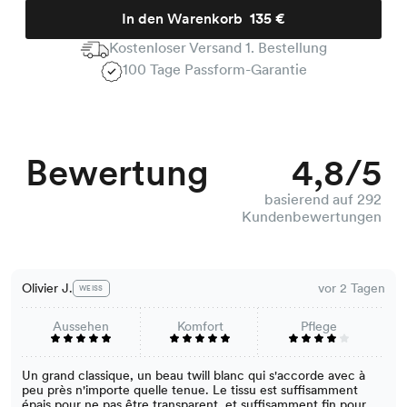
In den Warenkorb
135 €
Kostenloser Versand 1. Bestellung
100 Tage Passform-Garantie
Bewertung
4,8/5
basierend auf 292
Kundenbewertungen
Olivier J.
vor 2 Tagen
WEISS
Aussehen
Komfort
Pflege
Un grand classique, un beau twill blanc qui s'accorde avec à
peu près n'importe quelle tenue. Le tissu est suffisamment
épais pour ne pas être transparent, et suffisamment fin pour