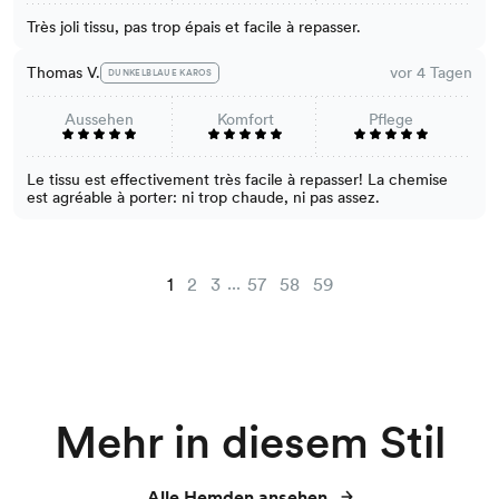
Très joli tissu, pas trop épais et facile à repasser.
Thomas V.
vor 4 Tagen
DUNKELBLAUE KAROS
Aussehen
Komfort
Pflege
Le tissu est effectivement très facile à repasser! La chemise
est agréable à porter: ni trop chaude, ni pas assez.
...
1
2
3
57
58
59
Mehr in diesem Stil
Alle Hemden ansehen