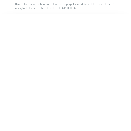
Ihre Daten werden nicht weitergegeben. Abmeldung jederzeit
möglich.Geschützt durch reCAPTCHA.
Bügelleichtes Twill-Hemd
135 €
Ausgezeichneter Kundenservice
breite Streifen Himmel
4.7
von 918 Bewertungen
100 Tage Passform-Garantie
Die Marke
Bestellen
Praktische Informationen