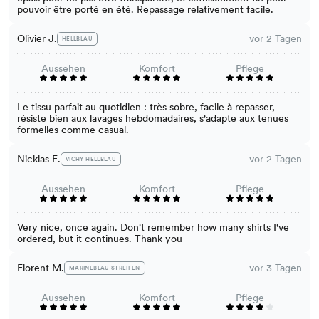
pouvoir être porté en été. Repassage relativement facile.
Olivier J.
vor 2 Tagen
HELLBLAU
Aussehen
Komfort
Pflege
Le tissu parfait au quotidien : très sobre, facile à repasser,
résiste bien aux lavages hebdomadaires, s'adapte aux tenues
formelles comme casual.
Nicklas E.
vor 2 Tagen
VICHY HELLBLAU
Aussehen
Komfort
Pflege
Very nice, once again. Don't remember how many shirts I've
ordered, but it continues. Thank you
Florent M.
vor 3 Tagen
MARINEBLAU STREIFEN
Aussehen
Komfort
Pflege