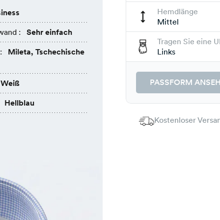
Hemdlänge
iness
Mittel
wand :
Sehr einfach
Tragen Sie eine U
:
Mileta, Tschechische
Links
PASSFORM ANSE
Weiß
Hellblau
Kostenloser Versan