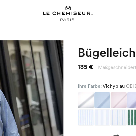
Bügelleic
135 €
Maßgeschneidert 
Ihre Farbe:
Vichyblau
CB1