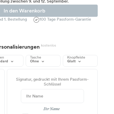
llung zwischen 9. und 12. September.
In den Warenkorb
d 1. Bestellung
100 Tage Passform-Garantie
kostenlos
rsonalisierungen
gen
Tasche
Knopfleiste
ndard
Ohne
Glatt
Signatur, gedruckt mit Ihrem Passform-
Schlüssel
Ihr Name