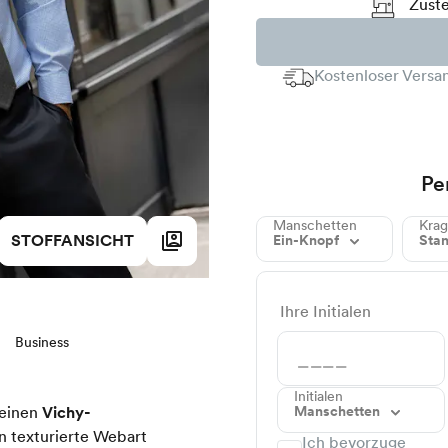
Zuste
Kostenloser Versan
Pe
Manschetten
Kra
STOFFANSICHT
Ein-Knopf
Sta
Ihre Initialen
Business
Initialen
Manschetten
leinen
Vichy-
in texturierte Webart
Ich bevorzuge