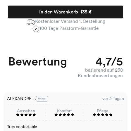
In den Warenkorb
135 €
Kostenloser Versand 1. Bestellung
100 Tage Passform-Garantie
Bewertung
4,7/5
basierend auf 238
Kundenbewertungen
ALEXANDRE L.
vor 2 Tagen
WEISS
Aussehen
Komfort
Pflege
Tres confortable