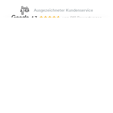
Ausgezeichneter Kundenservice
4.7
von 918 Bewertungen
100 Tage Passform-Garantie
Bügelleichtes Popeline-Hemd
135 €
Weiß
Die Marke
Bestellen
Praktische Informationen