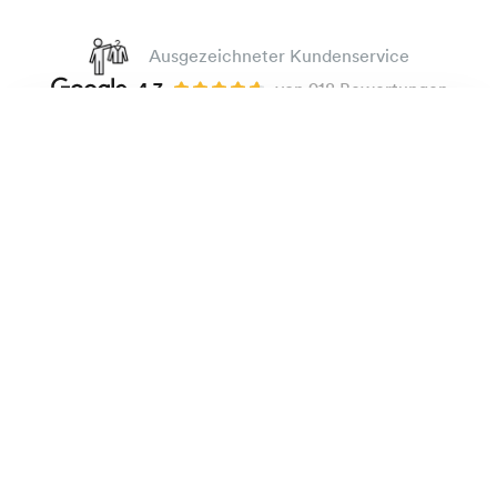
Ausgezeichneter Kundenservice
4.7
von 918 Bewertungen
100 Tage Passform-Garantie
Bügelleichtes Popeline-Hemd
135 €
Dunkelblau
Die Marke
Bestellen
Praktische Informationen