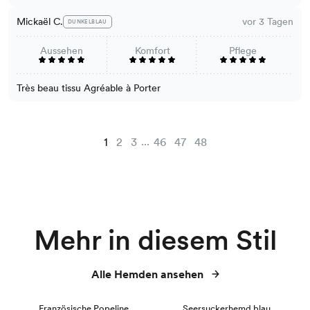
Mickaël C.
vor 3 Tagen
DUNKELBLAU
Aussehen
Komfort
Pflege
Très beau tissu Agréable à Porter
...
1
2
3
46
47
48
Mehr in diesem Stil
Alle Hemden ansehen
NEU
Französische Popeline
Seersuckerhemd blau