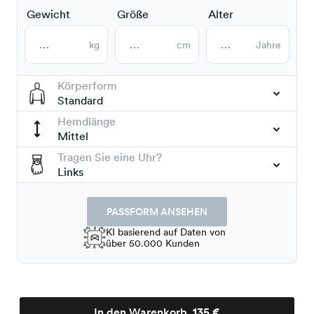
Gewicht
Größe
Alter
kg
cm
Jahre
Körperform
Standard
Hemdlänge
Mittel
Tragen Sie eine Uhr?
Links
PASSFORM ANSEHEN
KI basierend auf Daten von
über 50.000 Kunden
In den Warenkorb
135 €