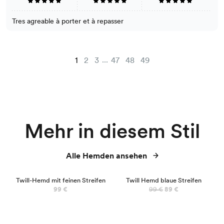
Tres agreable à porter et à repasser
...
1
2
3
47
48
49
Mehr in diesem Stil
Alle Hemden ansehen
NEU
Twill-Hemd mit feinen Streifen
Twill Hemd blaue Streifen
99 €
99 €
89 €