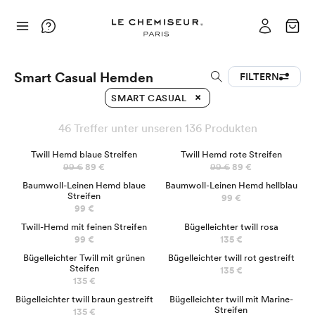
Smart Casual Hemden
FILTERN
SMART CASUAL
46 Treffer unter unseren 136 Produkten
NEU
NEU
Twill Hemd blaue Streifen
Twill Hemd rote Streifen
99 €
89 €
99 €
89 €
NEU
NEU
Baumwoll-Leinen Hemd blaue
Baumwoll-Leinen Hemd hellblau
Streifen
99 €
99 €
Twill-Hemd mit feinen Streifen
Bügelleichter twill rosa
99 €
135 €
Bügelleichter Twill mit grünen
Bügelleichter twill rot gestreift
Steifen
135 €
135 €
Bügelleichter twill braun gestreift
Bügelleichter twill mit Marine-
Streifen
135 €