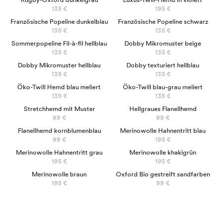
135 €
195 €
NEU
Französische Popeline dunkelblau
Französische Popeline schwarz
135 €
135 €
Sommerpopeline Fil-à-fil hellblau
Dobby Mikromuster beige
135 €
135 €
Dobby Mikromuster hellblau
Dobby texturiert hellblau
135 €
135 €
Öko-Twill Hemd blau meliert
Öko-Twill blau-grau meliert
135 €
135 €
Stretchhemd mit Muster
Hellgraues Flanellhemd
99 €
99 €
100% MERINO
Flanellhemd kornblumenblau
Merinowolle Hahnentritt blau
99 €
195 €
100% MERINOS
Merinowolle Hahnentritt grau
Merinowolle khakigrün
195 €
195 €
100% MERINO
Merinowolle braun
Oxford Bio gestreift sandfarben
Business-Hemden
195 €
99 €