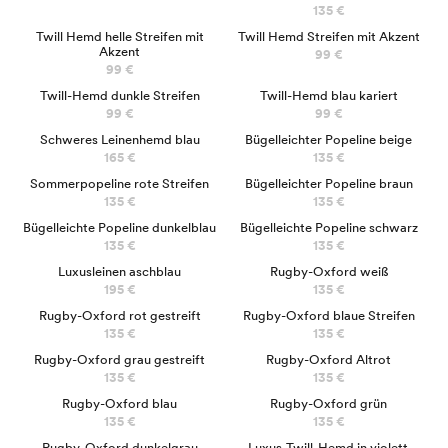
135 €
Twill Hemd helle Streifen mit
Twill Hemd Streifen mit Akzent
Akzent
99 €
99 €
NEU
Twill-Hemd dunkle Streifen
Twill-Hemd blau kariert
99 €
99 €
NEU
Schweres Leinenhemd blau
Bügelleichter Popeline beige
165 €
135 €
Sommerpopeline rote Streifen
Bügelleichter Popeline braun
135 €
135 €
Bügelleichte Popeline dunkelblau
Bügelleichte Popeline schwarz
135 €
135 €
Luxusleinen aschblau
Rugby-Oxford weiß
195 €
135 €
Rugby-Oxford rot gestreift
Rugby-Oxford blaue Streifen
135 €
135 €
Rugby-Oxford grau gestreift
Rugby-Oxford Altrot
135 €
135 €
Rugby-Oxford blau
Rugby-Oxford grün
135 €
135 €
LUXUS
Rugby-Oxford dunkelgrau
Luxus-Twill-Hemd in violett