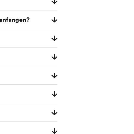
 anfangen?