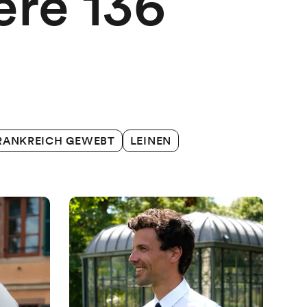
ere 136
Smart Casual Hemden
Festliche Hemden
FRANKREICH GEWEBT
LEINEN