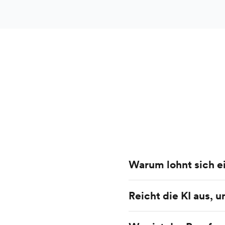
Warum lohnt sich 
Reicht die KI aus,