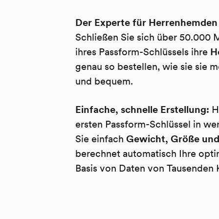
Der Experte für Herrenhemden 
Schließen Sie sich über 50.000 
ihres Passform-Schlüssels ihre
H
genau so bestellen, wie sie sie 
und bequem.
Einfache, schnelle Erstellung:
Ho
ersten Passform-Schlüssel in we
Sie einfach
Gewicht, Größe und
berechnet automatisch Ihre opti
Basis von Daten von Tausenden 