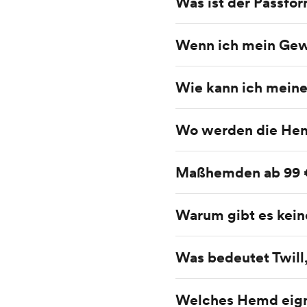
Was ist der Passfo
Wenn ich mein Gewi
Wie kann ich meine
Wo werden die Hem
Maßhemden ab 99 €
Warum gibt es kein
Was bedeutet Twill
Welches Hemd eigne