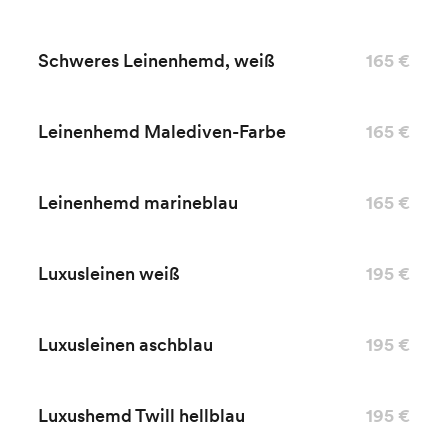
NEU
Dicke
Textur
Schweres Leinenhemd, weiß
165 €
Dicke
Textur
Leinenhemd Malediven-Farbe
165 €
Dicke
Textur
Leinenhemd marineblau
165 €
Dicke
Textur
Luxusleinen weiß
195 €
Dicke
Textur
Luxusleinen aschblau
195 €
Dicke
Textur
Luxushemd Twill hellblau
195 €
LUXUS