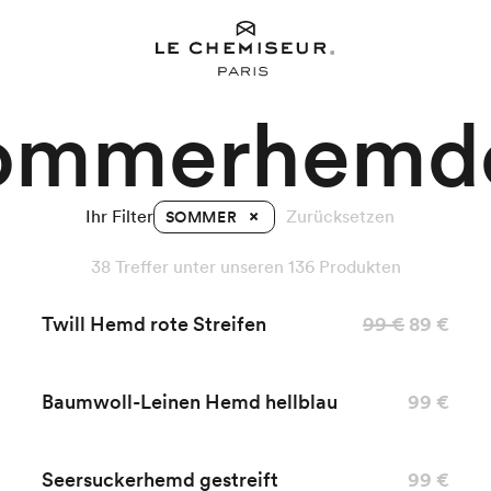
ommerhemd
Ihr Filter
Zurücksetzen
SOMMER
38 Treffer unter unseren 136 Produkten
Dicke
Textur
Twill Hemd rote Streifen
99 €
89 €
NEU
Dicke
Textur
Baumwoll-Leinen Hemd hellblau
99 €
NEU
Dicke
Textur
Seersuckerhemd gestreift
99 €