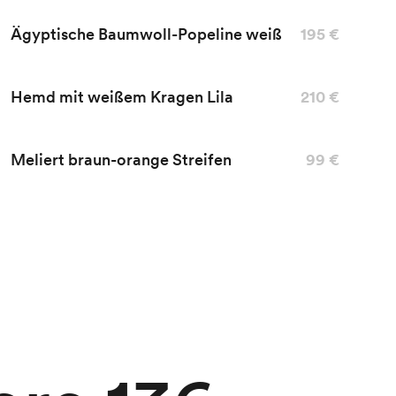
Dicke
Textur
Ägyptische Baumwoll-Popeline weiß
195 €
Dicke
Textur
Hemd mit weißem Kragen Lila
210 €
NEU
Dicke
Textur
Meliert braun-orange Streifen
99 €