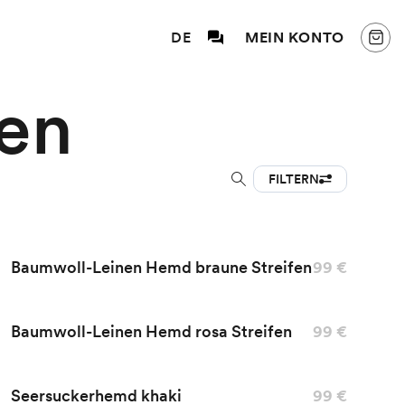
DE
MEIN KONTO
en
FILTERN
Dicke
Textur
Baumwoll-Leinen Hemd braune Streifen
99 €
Dicke
Textur
Baumwoll-Leinen Hemd rosa Streifen
99 €
NEU
Dicke
Textur
Seersuckerhemd khaki
99 €