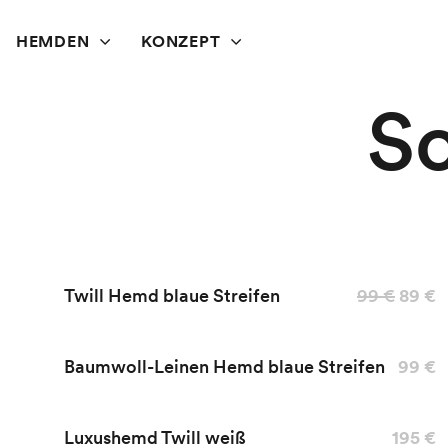
HEMDEN
KONZEPT
S
Dicke
Textur
Twill Hemd blaue Streifen
99 €
89 €
NEU
Dicke
Textur
Baumwoll-Leinen Hemd blaue Streifen
99 €
NEU
Dicke
Textur
Luxushemd Twill weiß
195 €