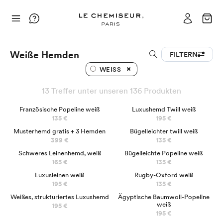
Weiße Hemden
FILTERN
WEISS
13 Treffer unter unseren 136 Produkten
BEST SELLER
LUXUS
Französische Popeline weiß
Luxushemd Twill weiß
135 €
195 €
NEUER KUNDE
Musterhemd gratis + 3 Hemden
Bügelleichter twill weiß
399 €
135 €
Schweres Leinenhemd, weiß
Bügelleichte Popeline weiß
165 €
135 €
Luxusleinen weiß
Rugby-Oxford weiß
195 €
135 €
LUXUS
Weißes, strukturiertes Luxushemd
Ägyptische Baumwoll-Popeline
weiß
195 €
195 €