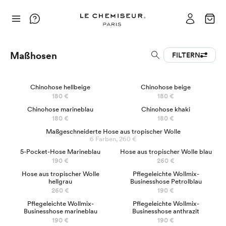
Maßhosen
FILTERN
BESTSELLER
NEU
Chinohose hellbeige
Chinohose beige
180 €
180 €
Chinohose marineblau
Chinohose khaki
180 €
180 €
Maßgeschneiderte Hose aus tropischer Wolle
6 Farben, 260 €
BESTSELLER
5-Pocket-Hose Marineblau
Hose aus tropischer Wolle blau
190 €
260 €
Hose aus tropischer Wolle
Pflegeleichte Wollmix-
hellgrau
Businesshose Petrolblau
260 €
190 €
Pflegeleichte Wollmix-
Pflegeleichte Wollmix-
Businesshose marineblau
Businesshose anthrazit
190 €
190 €