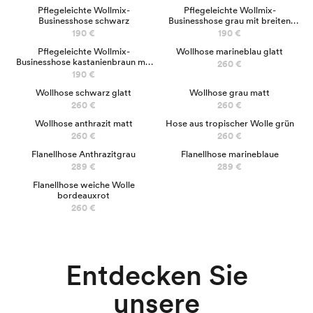
Pflegeleichte Wollmix-
Pflegeleichte Wollmix-
Businesshose schwarz
Businesshose grau mit breiten
Streifen
190 €
190 €
Pflegeleichte Wollmix-
Wollhose marineblau glatt
Businesshose kastanienbraun mit
260 €
feinen Streifen
190 €
Wollhose schwarz glatt
Wollhose grau matt
260 €
260 €
NEUE
Wollhose anthrazit matt
Hose aus tropischer Wolle grün
260 €
260 €
Flanellhose Anthrazitgrau
Flanellhose marineblaue
289 €
289 €
Flanellhose weiche Wolle
bordeauxrot
260 €
Chino
Entdecken Sie
unsere